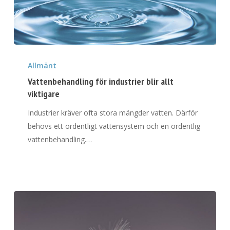
Vattenbehandling
för
Allmänt
industrier
Vattenbehandling för industrier blir allt
blir
viktigare
allt
Industrier kräver ofta stora mängder vatten. Därför
viktigare
behövs ett ordentligt vattensystem och en ordentlig
vattenbehandling.…