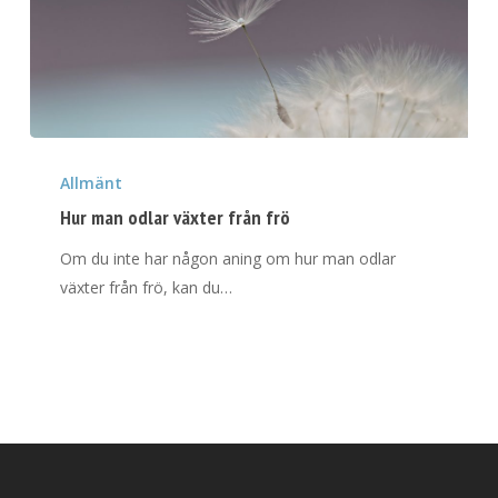
Hur
man
Allmänt
odlar
Hur man odlar växter från frö
växter
Om du inte har någon aning om hur man odlar
från
växter från frö, kan du…
frö