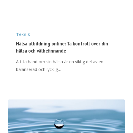
webbutbildning
Hälsa
utbildning
Teknik
online:
Hälsa utbildning online: Ta kontroll över din
Ta
hälsa och välbefinnande
kontroll
Att ta hand om sin hälsa är en viktig del av en
över
balanserad och lycklig…
din
hälsa
och
välbefinnande