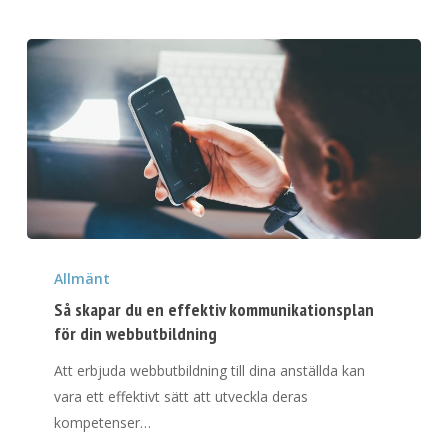
Så
skapar
Allmänt
du
Så skapar du en effektiv kommunikationsplan
en
för din webbutbildning
effektiv
Att erbjuda webbutbildning till dina anställda kan
kommunikationsplan
vara ett effektivt sätt att utveckla deras
för
kompetenser…
din