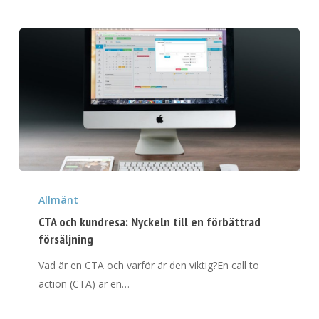
i
natten
CTA
och
Allmänt
kundresa:
CTA och kundresa: Nyckeln till en förbättrad
Nyckeln
försäljning
till
Vad är en CTA och varför är den viktig?En call to
en
action (CTA) är en…
förbättrad
försäljning