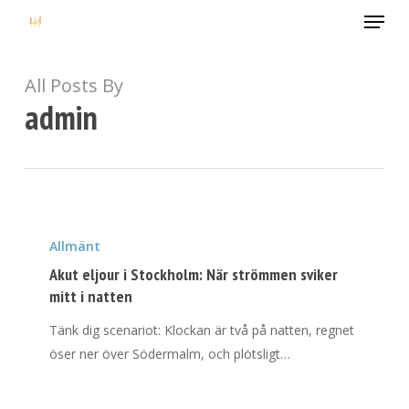
Menu
Skip
to
main
content
All Posts By
admin
Akut
eljour
Allmänt
i
Akut eljour i Stockholm: När strömmen sviker
Stockholm:
mitt i natten
När
Tänk dig scenariot: Klockan är två på natten, regnet
strömmen
öser ner över Södermalm, och plötsligt…
sviker
mitt