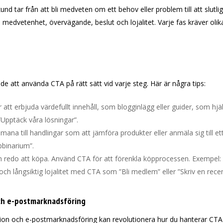
 tar från att bli medveten om ett behov eller problem till att slutlige
 medvetenhet, övervägande, beslut och lojalitet. Varje fas kräver olika 
e att använda CTA på rätt sätt vid varje steg. Här är några tips:
att erbjuda värdefullt innehåll, som blogginlägg eller guider, som hjäl
”Upptäck våra lösningar”.
mana till handlingar som att jämföra produkter eller anmäla sig till e
ebbinarium”.
n redo att köpa. Använd CTA för att förenkla köpprocessen. Exempel: ”
ch långsiktig lojalitet med CTA som ”Bli medlem” eller ”Skriv en rece
ch e-postmarknadsföring
ion och e-postmarknadsföring kan revolutionera hur du hanterar CT