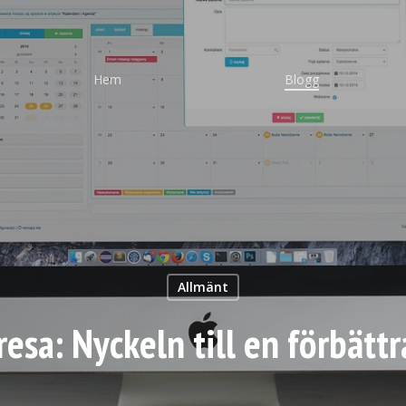
Hem
Blogg
Allmänt
esa: Nyckeln till en förbättr