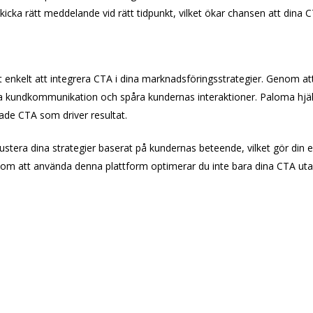
icka rätt meddelande vid rätt tidpunkt, vilket ökar chansen att dina C
 enkelt att integrera CTA i dina marknadsföringsstrategier. Genom a
kundkommunikation och spåra kundernas interaktioner. Paloma hjälp
erade CTA som driver resultat.
stera dina strategier baserat på kundernas beteende, vilket gör din
m att använda denna plattform optimerar du inte bara dina CTA utan h